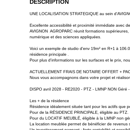
DESCRIPTION
UNE LOCALISATION STRATEGIQUE au sein d'AVI
Excellente accessibilité et proximité immédiate avec 
AVIGNON AGROPARC réunit formations supérieures, centr
numérique et des sciences appliquées.
Voici un exemple de studio d'env 19m² en R+1 à 106.000
résidence principale .
Pour plus d'informations sur les surfaces et le prix, no
ACTUELLEMENT FRAIS DE NOTAIRE OFFERT + PACK LMN
Nous vous accompagnons dans votre projet et réalisons
DISPO avril 2028 - RE2020 - PTZ - LMNP NON Géré -
Les + de la résidence
Résidence idéalement située tant pour les actifs que po
Pour de la RÉSIDENCE PRINCIPALE, éligible au PTZ.
Pour du LOCATIF MEUBLÉ, éligible à la LMNP non gé
La location meublée permet de bénéficier de revenus 
Un investissement gagnant : forte rentabilité et possi