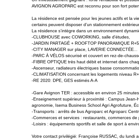
AVIGNON AGROPARC est reconnu pour son fort potentie
La résidence est pensée pour les jeunes actifs et la vi
certains peuvent disposer d’un stationnement extérieur
La résidence s’intègre dans un environnement dynamiq
-CLUBHOUSE avec COWORKING, salle d'études,
-JARDIN PARTAGÉ + ROOFTOP PANORAMIQUE R+5 acce
-CITY MANAGER sur place, LAVERIE CONNECTÉE...
-PARC À VÉLOS sécurisé et couvert en rez-de-chauss
-FIBRE OPTIQUE très haut débit et internet dans cha
-Ascenseur, radiateurs électriques basse consommati
-CLIMATISATION concernant les logements niveau R+3 
-RE 2020: DPE, GES estimés A-A
-Gare Avignon TER : accessible en environ 25 minute
-Enseignement supérieur à proximité : Campus Jean-H
agronomie, Isema Business School Agri Agrofuture, Éc
-Transports : arrêts de bus Agroparc et Agroparc Cent
-Commerces et services : restaurants, commerces de 
-Loisirs : équipements sportifs et salle de sport à e
Votre contact privilégié: Françoise RUSSAC, du lundi