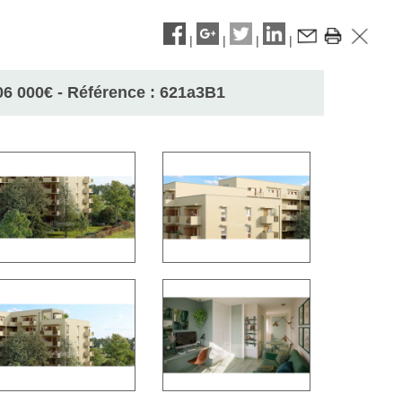
|
|
|
|
06 000
€
- Référence : 621a3B1