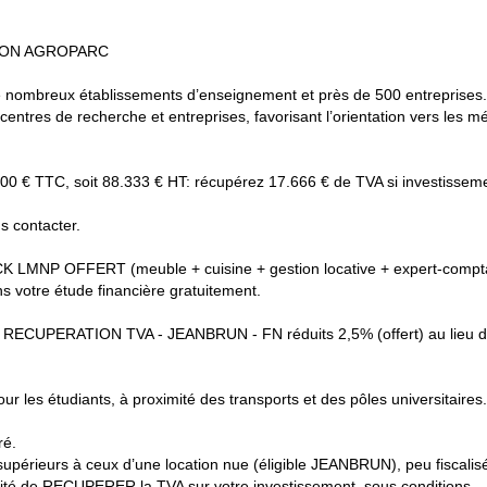
GNON AGROPARC
de nombreux établissements d’enseignement et près de 500 entreprises.
es de recherche et entreprises, favorisant l’orientation vers les mét
 € TTC, soit 88.333 € HT: récupérez 17.666 € de TVA si investissement 
us contacter.
P OFFERT (meuble + cuisine + gestion locative + expert-compt
 votre étude financière gratuitement.
 RECUPERATION TVA - JEANBRUN - FN réduits 2,5% (offert) au lieu d
ur les étudiants, à proximité des transports et des pôles universitaires.
ré.
supérieurs à ceux d’une location nue (éligible JEANBRUN), peu fiscal
bilité de RECUPERER la TVA sur votre investissement, sous conditions.