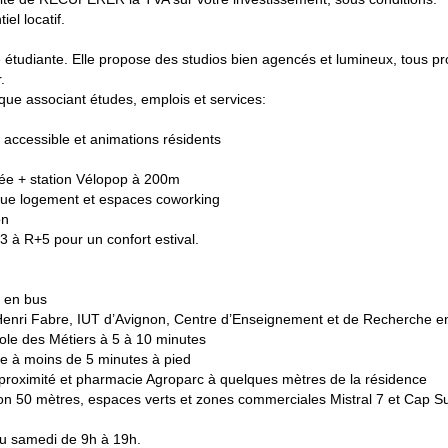
l locatif.
e étudiante. Elle propose des studios bien agencés et lumineux, tous pro
.
ue associant études, emplois et services:
ssible et animations résidents
ée + station Vélopop à 200m
que logement et espaces coworking
on
à R+5 pour un confort estival.
s en bus
enri Fabre, IUT d’Avignon, Centre d’Enseignement et de Recherche en 
ole des Métiers à 5 à 10 minutes
re à moins de 5 minutes à pied
proximité et pharmacie Agroparc à quelques mètres de la résidence
nviron 50 mètres, espaces verts et zones commerciales Mistral 7 et Cap
 au samedi de 9h à 19h.