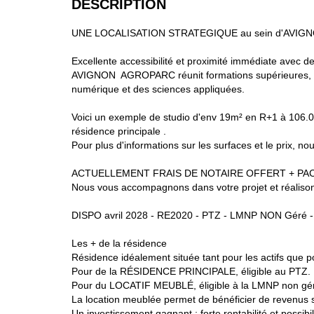
DESCRIPTION
UNE LOCALISATION STRATEGIQUE au sein d'AVI
Excellente accessibilité et proximité immédiate avec 
AVIGNON AGROPARC réunit formations supérieures, centr
numérique et des sciences appliquées.
Voici un exemple de studio d'env 19m² en R+1 à 106.000
résidence principale .
Pour plus d'informations sur les surfaces et le prix, no
ACTUELLEMENT FRAIS DE NOTAIRE OFFERT + PACK LMN
Nous vous accompagnons dans votre projet et réalisons
DISPO avril 2028 - RE2020 - PTZ - LMNP NON Géré -
Les + de la résidence
Résidence idéalement située tant pour les actifs que po
Pour de la RÉSIDENCE PRINCIPALE, éligible au PTZ.
Pour du LOCATIF MEUBLÉ, éligible à la LMNP non gé
La location meublée permet de bénéficier de revenus 
Un investissement gagnant : forte rentabilité et possi