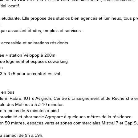
l locatif.
e étudiante. Elle propose des studios bien agencés et lumineux, tous pro
.
ue associant études, emplois et services:
ssible et animations résidents
ée + station Vélopop à 200m
que logement et espaces coworking
on
à R+5 pour un confort estival.
s en bus
enri Fabre, IUT d’Avignon, Centre d’Enseignement et de Recherche en 
ole des Métiers à 5 à 10 minutes
re à moins de 5 minutes à pied
proximité et pharmacie Agroparc à quelques mètres de la résidence
nviron 50 mètres, espaces verts et zones commerciales Mistral 7 et Cap
 au samedi de 9h à 19h.