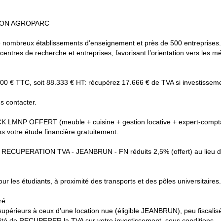
GNON AGROPARC
de nombreux établissements d’enseignement et près de 500 entreprises.
es de recherche et entreprises, favorisant l’orientation vers les mét
 € TTC, soit 88.333 € HT: récupérez 17.666 € de TVA si investissement 
us contacter.
P OFFERT (meuble + cuisine + gestion locative + expert-compt
 votre étude financière gratuitement.
 RECUPERATION TVA - JEANBRUN - FN réduits 2,5% (offert) au lieu d
ur les étudiants, à proximité des transports et des pôles universitaires.
ré.
supérieurs à ceux d’une location nue (éligible JEANBRUN), peu fiscal
bilité de RECUPERER la TVA sur votre investissement, sous conditions.