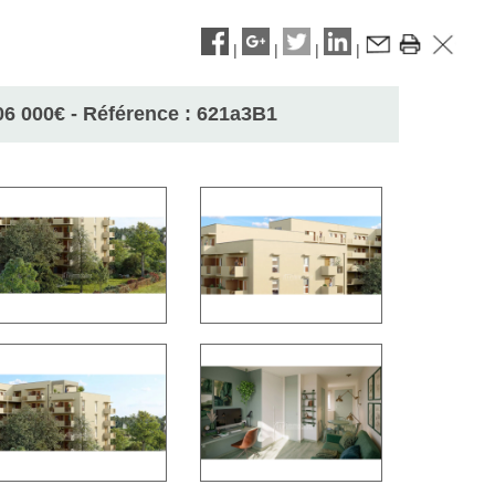
|
|
|
|
06 000
€
- Référence : 621a3B1