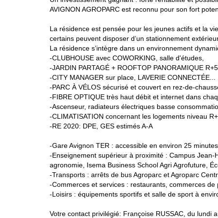
AVIGNON AGROPARC est reconnu pour son fort potentie
La résidence est pensée pour les jeunes actifs et la vi
certains peuvent disposer d’un stationnement extérieur
La résidence s’intègre dans un environnement dynamiq
-CLUBHOUSE avec COWORKING, salle d'études,
-JARDIN PARTAGÉ + ROOFTOP PANORAMIQUE R+5 acce
-CITY MANAGER sur place, LAVERIE CONNECTÉE...
-PARC À VÉLOS sécurisé et couvert en rez-de-chauss
-FIBRE OPTIQUE très haut débit et internet dans cha
-Ascenseur, radiateurs électriques basse consommati
-CLIMATISATION concernant les logements niveau R+3 
-RE 2020: DPE, GES estimés A-A
-Gare Avignon TER : accessible en environ 25 minute
-Enseignement supérieur à proximité : Campus Jean-H
agronomie, Isema Business School Agri Agrofuture, Éc
-Transports : arrêts de bus Agroparc et Agroparc Cent
-Commerces et services : restaurants, commerces de 
-Loisirs : équipements sportifs et salle de sport à e
Votre contact privilégié: Françoise RUSSAC, du lundi